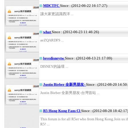
MDCTFC
Since : (2012-06-22 16:17:27)
讓大家更認識西洋 ...
what
Since : (2012-06-23 11:46:26)
aeZQARDFS ...
lovedisneytw
Since : (2012-08-13 21:17:09)
DISNEY的論壇 ...
Justin Bieber 全新男朋友-
Since : (2012-08-20 14:50
Justin Bieber 全新男朋友-台灣首站 ...
R5 Hong Kong Fans Cl
Since : (2012-08-28 18:42:17
This forum is for all R5er who from Hong Kong.Join us i
R5! ...