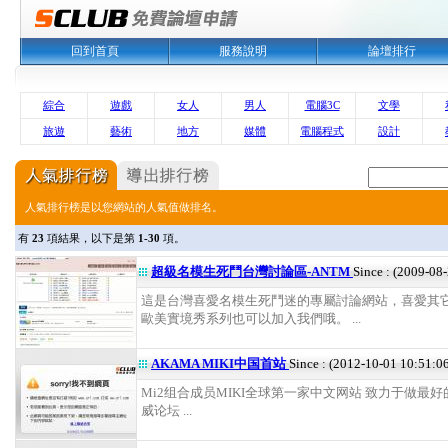
回到首頁
服務說明
論壇排行
綜合
遊戲
女人
男人
電腦3C
文學
旅遊
藝術
地方
媒體
電腦程式
設計
人氣排行榜是以您網站的人氣值做排名。
有
23
項結果，以下是第
1-30
項。
超級名模生死鬥台灣討論區-ANTM
Since : (2009-08
這是台灣喜愛名模生死鬥迷的專屬討論網站，喜愛其它
歐美實境秀系列也可以加入我們哦。 ...
AKAMA MIKI中国首站
Since : (2012-10-01 10:51:0
Mi2组合成员MIKI全球第一家中文网站 致力于做最好的
威论坛 ...