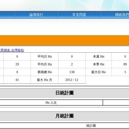
明
論壇排行
常見問題
聯絡我們
er 全新男朋友-台灣首站
0
平均日 Hit
0
本週 Hit
0
29
平均月 Hit
2
本季 Hit
89
0
累積總 Hit
138
最大日 Hit
5
41
最大 Hit 月
2012 / 12
日統計圖
Hit 人次
月統計圖
統計圖