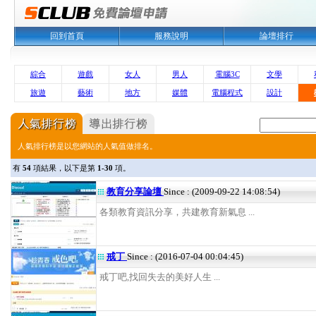
回到首頁
服務說明
論壇排行
綜合
遊戲
女人
男人
電腦3C
文學
旅遊
藝術
地方
媒體
電腦程式
設計
人氣排行榜是以您網站的人氣值做排名。
有
54
項結果，以下是第
1-30
項。
教育分享論壇
Since : (2009-09-22 14:08:54)
各類教育資訊分享，共建教育新氣息 ...
戒丁
Since : (2016-07-04 00:04:45)
戒丁吧,找回失去的美好人生 ...