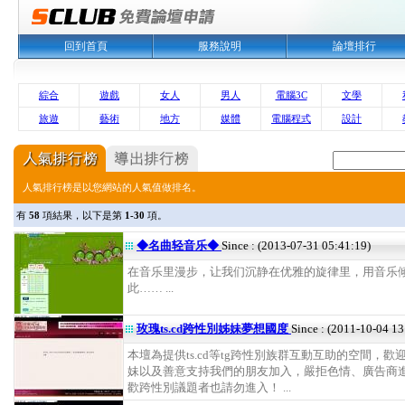
回到首頁
服務說明
論壇排行
綜合
遊戲
女人
男人
電腦3C
文學
旅遊
藝術
地方
媒體
電腦程式
設計
人氣排行榜是以您網站的人氣值做排名。
有
58
項結果，以下是第
1-30
項。
◆名曲轻音乐◆
Since : (2013-07-31 05:41:19)
在音乐里漫步，让我们沉静在优雅的旋律里，用音乐
此…… ...
玫瑰ts.cd跨性別姊妹夢想國度
Since : (2011-10-04 13
本壇為提供ts.cd等tg跨性別族群互動互助的空間，歡
妹以及善意支持我們的朋友加入，嚴拒色情、廣告商
歡跨性別議題者也請勿進入！ ...