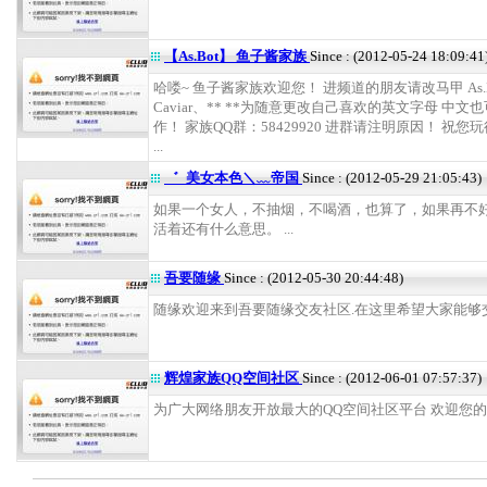
【As.Bot】 鱼子酱家族
Since : (2012-05-24 18:09:41
哈喽~ 鱼子酱家族欢迎您！ 进频道的朋友请改马甲 As.B
Caviar、** **为随意更改自己喜欢的英文字母 中文
作！ 家族QQ群：58429920 进群请注明原因！ 祝您
...
゛_美女本色＼﹏帝国
Since : (2012-05-29 21:05:43)
如果一个女人，不抽烟，不喝酒，也算了，如果再不
活着还有什么意思。 ...
吾要随缘
Since : (2012-05-30 20:44:48)
随缘欢迎来到吾要随缘交友社区.在这里希望大家能够交朋
辉煌家族QQ空间社区
Since : (2012-06-01 07:57:37)
为广大网络朋友开放最大的QQ空间社区平台 欢迎您的加入