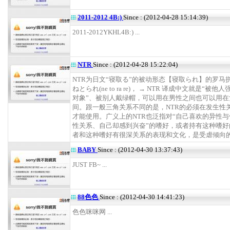
2011-2012 4B:)
Since : (2012-04-28 15:14:39)
2011-2012YKHL4B:) ...
NTR
Since : (2012-04-28 15:22:04)
NTR为日文“寝取る”的被动形态【寝取られ】的罗马
ねとられ(ne to ra re)， → NTR 译成中文就是“被
对象”、被别人戴绿帽，可以用在男性之间也可以用在
间。跟一般三角关系不同的是，NTR的必须在发生性
才能使用。广义上的NTR也泛指对“自己喜欢的异性
性关系、自己却感到兴奋”的嗜好，或者持有这种嗜好
者和这种嗜好有很深关系的表现和文化，是受虐倾向的一种
BABY
Since : (2012-04-30 13:37:43)
JUST FB~ ...
88色色
Since : (2012-04-30 14:41:23)
色色咪咪网 ...