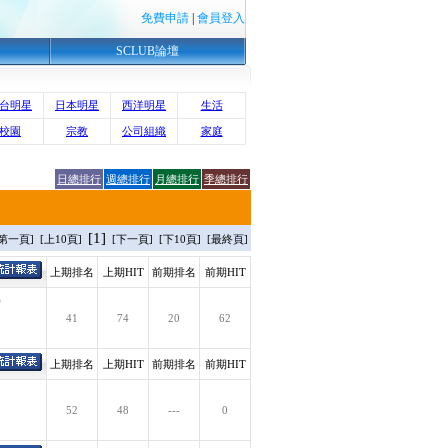
免費申請
|
會員登入
SCLUB論壇
台明星
日本明星
西洋明星
生活
校園
宗教
公司組織
家庭
日總排行
週總排行
月總排行
季總排行
[1]
[第一頁] [上10頁]
[下一頁] [下10頁] [最終頁]
上期排名
上期HIT
前期排名
前期HIT
)
41
74
20
62
上期排名
上期HIT
前期排名
前期HIT
52
48
---
0