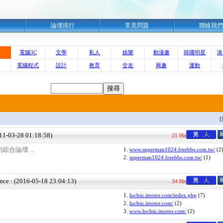
明
論壇排行
常見問題
聯絡我們
電腦3C
文學
私人
娛樂
動漫畫
韓國明星
港
電腦程式
設計
教育
交友
興趣
運動
011-03-28 01:18:58)
21 Hit
合論壇 ...
1.
www.superman1024.freebbs.com.tw/
(2
2.
superman1024.freebbs.com.tw/
(1)
nce : (2016-05-18 23:04:13)
34 Hit
1.
lochiu.imotor.com/index.php
(7)
2.
lochiu.imotor.com/
(2)
3.
www.lochiu.imotor.com/
(2)