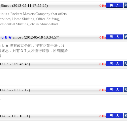
s
Since : (2012-05-11 17:55:25)
0 Hit
in is a Packers Movers Company that offers
vices, Home Shifting, Office Shifting,
esidential Shifting, etc in Ahmedabad
ｌｕｂ★
Since : (2012-05-19 13:34:57)
0 Hit
ｕｂ★ 沒有政治色彩．沒有商業手法．沒
牌迷思．只有ＧＴ人才懂得驕傲．所有關於
..
012-05-23 09:46:45)
0 Hit
012-05-27 05:02:12)
0 Hit
.
012-05-31 05:18:31)
0 Hit