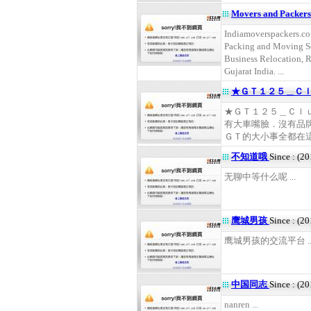
Movers and Packer
Indiamoverspackers.co.
Packing and Moving Ser
Business Relocation, R
Gujarat India. ...
★ＧＴ１２５＿Ｃ
★ＧＴ１２５＿Ｃｌ
有大車嘴臉．沒有品
ＧＴ的大小事全都在這 .
不知道哦
Since : (2
无聊中等什么呢 ...
鹰城男孩
Since : (2
鹰城男孩的交流平台 ..
中国同志
Since : (2
nanren ...