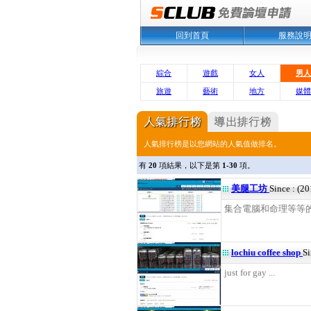
回到首頁
服務說
綜合
遊戲
女人
男人
旅遊
藝術
地方
媒體
人氣排行榜是以您網站的人氣值做排名。
有
20
項結果，以下是第
1-30
項。
美腿工坊
Since : (2
集合電腦和命理等等的綜
lochiu coffee shop
Si
just for gay ...