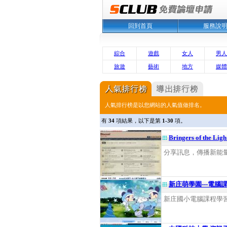
回到首頁
服務說
綜合
遊戲
女人
男人
旅遊
藝術
地方
媒體
人氣排行榜是以您網站的人氣值做排名。
有
34
項結果，以下是第
1-30
項。
Bringers of the Lig
分享訊息，傳播新能量的
新庄萌學園---電腦
新庄國小電腦課程學習園