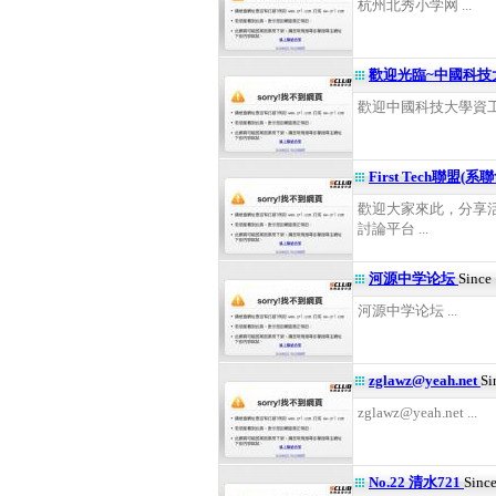
杭州北秀小学网 ...
歡迎光臨~中國科
歡迎中國科技大學資工系
First Tech聯盟(系
歡迎大家來此，分享
討論平台 ...
河源中学论坛
Since
河源中学论坛 ...
zglawz@yeah.net
Si
zglawz@yeah.net ...
No.22 清水721
Since