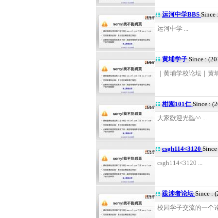
运河中学BBS
Since 
运河中学 ...
黄埔学子
Since : (2
｜黄埔学校论坛｜黄埔
柑園101仁
Since : (
大家歡迎光臨^^ ...
csgh114<3120
Since
csgh114<3120 ...
跋涉者论坛
Since : 
校园学子交流的一个论坛