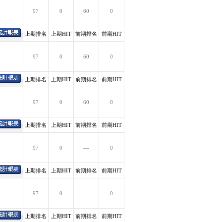
97
0
60
0
上期排名
上期HIT
前期排名
前期HIT
97
0
60
0
上期排名
上期HIT
前期排名
前期HIT
97
0
60
0
上期排名
上期HIT
前期排名
前期HIT
97
0
---
0
上期排名
上期HIT
前期排名
前期HIT
97
0
---
0
上期排名
上期HIT
前期排名
前期HIT