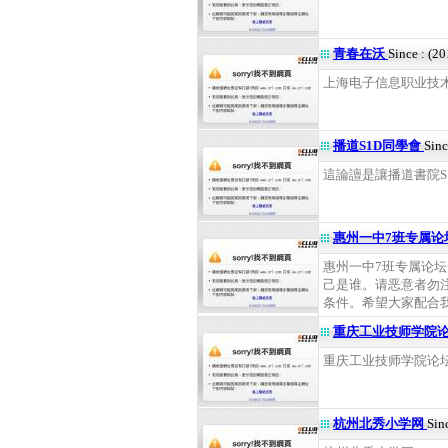
青春在沃
Since : (2
上海电子信息职业技术学
播道S1D同學會
Sinc
這論譠是讓播道書院S1
惠州一中7班专属论
惠州一中7班专属论
己是谁。请恶意者勿
条件。希望大家配合我们
重庆工业技师学院
重庆工业技师学院论坛 .
杭州北秀小学网
Sin