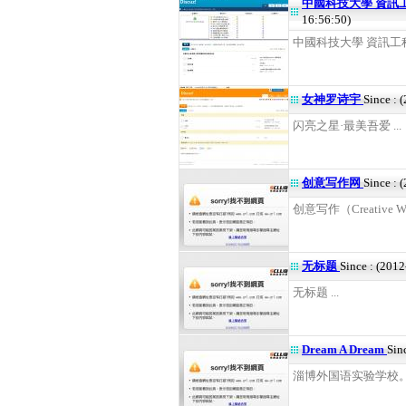
中國科技大學 資訊
16:56:50)
中國科技大學 資訊工程
女神罗诗宇
Since : 
闪亮之星·最美吾爱 ...
创意写作网
Since : 
创意写作（Creative Writ
无标题
Since : (201
无标题 ...
Dream A Dream
Sin
淄博外国语实验学校。20