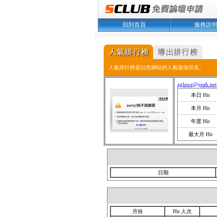
回到首頁
服務說
人氣排行榜是以您網站的人氣值做排名。
zglawz@yeah.net
本日 Hit
本月 Hit
年度 Hit
最大月 Hit
日期
月份
Hit 人次