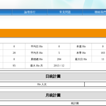
明
論壇排行
常見問題
聯絡我們
0
平均日 Hit
0
本週 Hit
0
28
平均月 Hit
5
本季 Hit
183
0
累積總 Hit
284
最大日 Hit
11
95
最大 Hit 月
2013 / 12
日統計圖
Hit 人次
月統計圖
統計圖