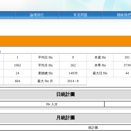
明
論壇排行
常見問題
聯絡我們
g
1
平均日 Hit
9
本週 Hit
201
1062
平均月 Hit
262
本季 Hit
3739
24
累積總 Hit
14939
最大日 Hit
44
604
最大 Hit 月
2014 / 8
日統計圖
Hit 人次
月統計圖
統計圖