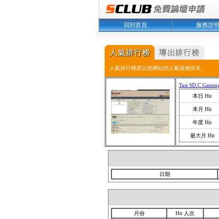
回到首頁
服務說
人氣排行榜是以您網站的人氣值做排名。
Tast SD.C Gamin
本日 Hit
本月 Hit
年度 Hit
最大月 Hit
日期
月份
Hit 人次