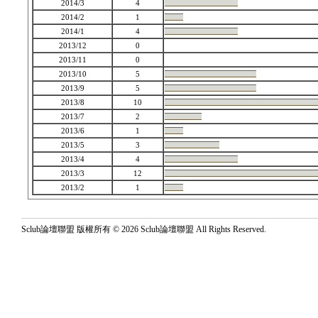
2014/3
4
2014/2
1
2014/1
4
2013/12
0
2013/11
0
2013/10
5
2013/9
5
2013/8
10
2013/7
2
2013/6
1
2013/5
3
2013/4
4
2013/3
12
2013/2
1
Sclub論壇聯盟 版權所有 © 2026 Sclub論壇聯盟 All Rights Reserved.