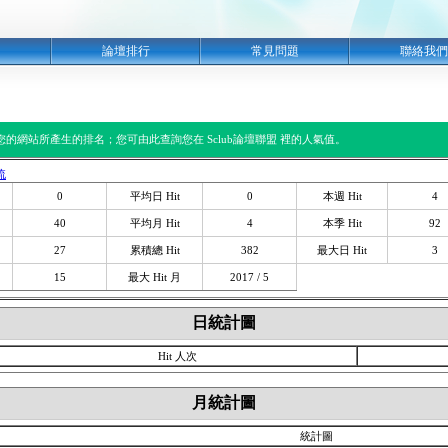
明
論壇排行
常見問題
聯絡我們
閱您的網站所產生的排名；您可由此查詢您在 Sclub論壇聯盟 裡的人氣值。
流
0
平均日 Hit
0
本週 Hit
4
40
平均月 Hit
4
本季 Hit
92
27
累積總 Hit
382
最大日 Hit
3
15
最大 Hit 月
2017 / 5
日統計圖
Hit 人次
月統計圖
統計圖