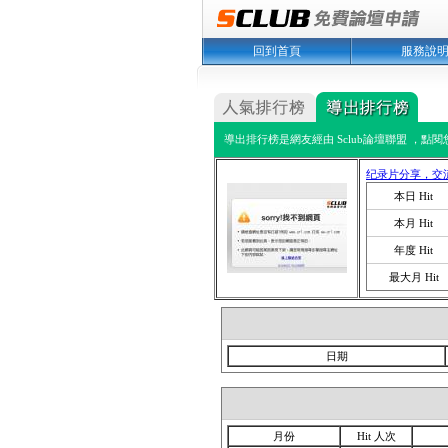
回到首頁
服務說
導出排行榜是網友經由 Sclub論壇聯盟 ，點
纪录片分享，交
本日 Hit
本月 Hit
年度 Hit
最大月 Hit
日期
月份
Hit 人次