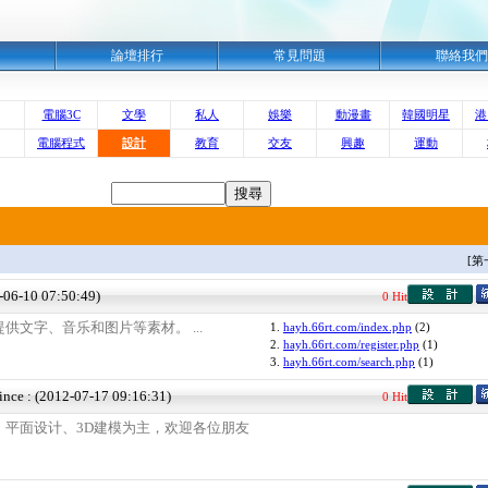
明
論壇排行
常見問題
聯絡我們
電腦3C
文學
私人
娛樂
動漫畫
韓國明星
港
電腦程式
設計
教育
交友
興趣
運動
[第
3-06-10 07:50:49)
0 Hit
供文字、音乐和图片等素材。 ...
1.
hayh.66rt.com/index.php
(2)
2.
hayh.66rt.com/register.php
(1)
3.
hayh.66rt.com/search.php
(1)
ince : (2012-07-17 09:16:31)
0 Hit
、平面设计、3D建模为主，欢迎各位朋友