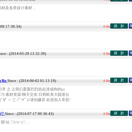
及各类设计素材 ...
-09 17:39:34)
0 Hit
ince : (2014-05-29 13:32:39)
0 Hit
t Ro
Since : (2014-06-02 01:13:19)
0 Hit
的日常 之 让我们轰轰烈烈拾起渣成狗的ps
s学习/素材资源/聊天交友/日韩欧美大陆港台
(ﾟ∀ﾟヽ 三 ﾉﾟ∀ﾟ)ﾉ请别嫌弃 欢迎加入常驻!
 )♡
Since : (2014-07-17 00:36:43)
0 Hit
 開 站 ♡(^ε^ )♡ ...