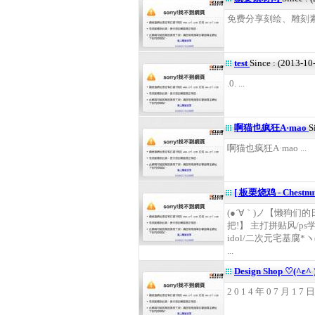
免费分享刻绘、雕刻素材
test
Since : (2013-10
.0. ...
啊猫也疯狂A·mao
S
啊猫也疯狂A·mao ...
[ 板栗烧鸡 - Chestnu
(●´∀｀)ノ【懒狗们
把!】 主打拼贴风/p
idol/二次元宅基腐*ヽ
...
Design Shop ♡(^ε^
2 0 1 4 年 0 7 月 1 7 日