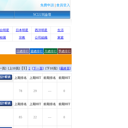
免費申請
|
會員登入
SCLUB論壇
台明星
日本明星
西洋明星
生活
校園
宗教
公司組織
家庭
日總排行
週總排行
月總排行
季總排行
[1]
一頁] [上10頁]
2
[下一頁]
[下10頁]
[最終頁]
上期排名
上期HIT
前期排名
前期HIT
78
29
---
0
上期排名
上期HIT
前期排名
前期HIT
85
22
---
0