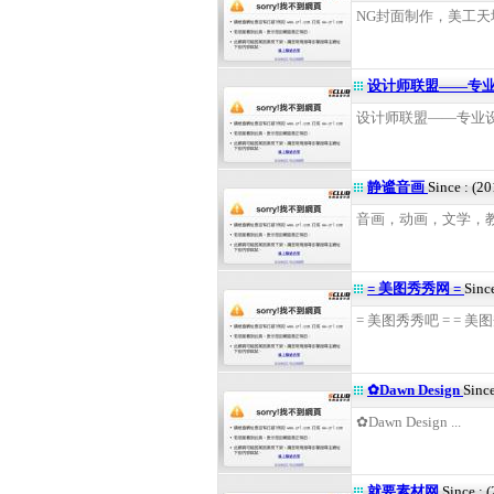
NG封面制作，美工天地 
设计师联盟——专
设计师联盟——专业设计
静谧音画
Since : (2
音画，动画，文学，教程互
= 美图秀秀网 =
Sinc
= 美图秀秀吧 = = 美图秀
✿Dawn Design
Sinc
✿Dawn Design ...
就要素材网
Since : 