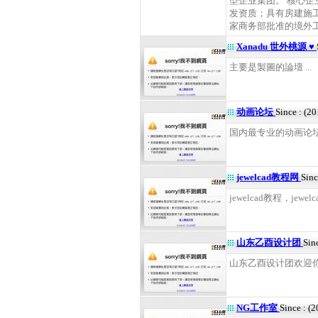
型企业集团。 核心
发资质；具有房建施
家商务部批准的境外工程
Xanadu 世外桃源 ♥
主要是製圖的論壇 ...
动画论坛
Since : (2
国内最专业的动画论坛
jewelcad教程网
Sinc
jewelcad教程，jewel
山东乙酉设计团
Sin
山东乙酉设计团欢迎你！ 
NG工作室
Since : (