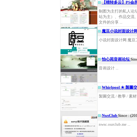
【晴转多云】PS会
制图为主打的私人论
站为主）、作品交流
文件的分享 ...
魔豆小说封面设计
小说封面设计网 魔豆工作
怡心苑音画论坛
Sin
音画设计 ...
Whirlpool ★ 製
製圖交流 / 教學 / 素材
NwsClub
Since : (2
nwsc.ourclub.me ...