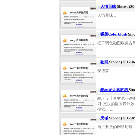
人情百味
Since : (2
人情百味 ...
暖颜Colorblush
Sinc
框子调色融图欧美古风现
轮回
Since : (2012-0
安德森 ...
酷玩设计素材吧
Sin
酷玩设计素材吧-为您
习..更快的提高设计
搜索。 ...
天域
Since : (2012-0
自主开放的网络论坛 ..