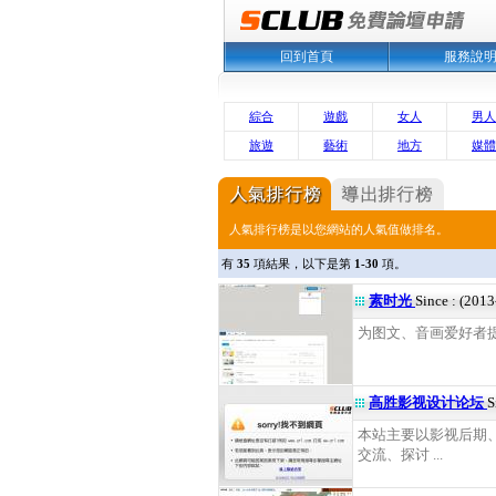
回到首頁
服務說
綜合
遊戲
女人
男人
旅遊
藝術
地方
媒體
人氣排行榜是以您網站的人氣值做排名。
有
35
項結果，以下是第
1-30
項。
素时光
Since : (201
为图文、音画爱好者提
高胜影视设计论坛
S
本站主要以影视后期
交流、探讨 ...