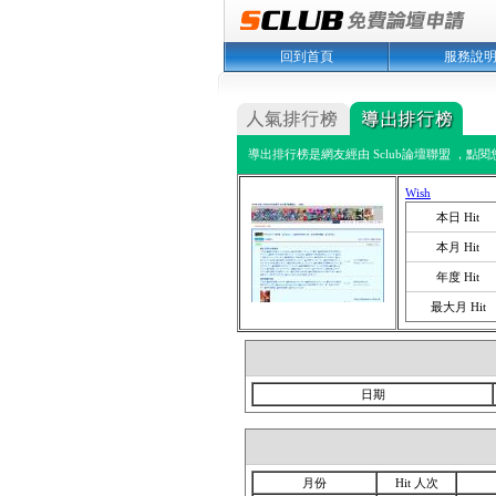
回到首頁
服務說
導出排行榜是網友經由 Sclub論壇聯盟 ，點
Wish
本日 Hit
本月 Hit
年度 Hit
最大月 Hit
日期
月份
Hit 人次