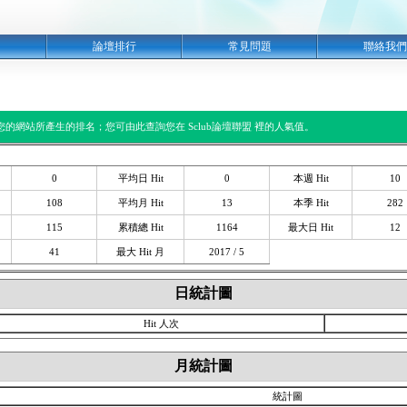
明
論壇排行
常見問題
聯絡我們
閱您的網站所產生的排名；您可由此查詢您在 Sclub論壇聯盟 裡的人氣值。
0
平均日 Hit
0
本週 Hit
10
108
平均月 Hit
13
本季 Hit
282
115
累積總 Hit
1164
最大日 Hit
12
41
最大 Hit 月
2017 / 5
日統計圖
Hit 人次
月統計圖
統計圖