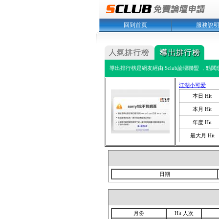
回到首頁
服務說
導出排行榜是網友經由 Sclub論壇聯盟 ，點
江湖小可爱
本日 Hit
本月 Hit
年度 Hit
最大月 Hit
日期
月份
Hit 人次