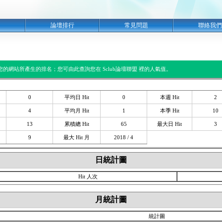
明
論壇排行
常見問題
聯絡我們
閱您的網站所產生的排名；您可由此查詢您在 Sclub論壇聯盟 裡的人氣值。
0
平均日 Hit
0
本週 Hit
2
4
平均月 Hit
1
本季 Hit
10
13
累積總 Hit
65
最大日 Hit
3
9
最大 Hit 月
2018 / 4
日統計圖
Hit 人次
月統計圖
統計圖