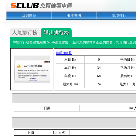
回到首頁
服務說明
論壇排行
導出排行榜是網友經由 Sclub論壇聯盟 ，點閱您的網站所產生的排名；您可由此查詢您
萌萌H萝莉
本日 Hit
0
平均日 Hit
本月 Hit
34
平均月 Hit
年度 Hit
68
累積總 Hit
最大月 Hit
24
最大 Hit 月
日期
Hit
月份
Hit 人次