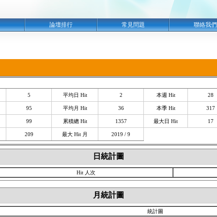
明
論壇排行
常見問題
聯絡我們
5
平均日 Hit
2
本週 Hit
28
95
平均月 Hit
36
本季 Hit
317
99
累積總 Hit
1357
最大日 Hit
17
209
最大 Hit 月
2019 / 9
日統計圖
Hit 人次
月統計圖
統計圖