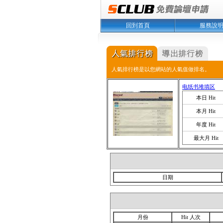
回到首頁
服務說
人氣排行榜是以您網站的人氣值做排名。
电纸书堆填区
本日 Hit
本月 Hit
年度 Hit
最大月 Hit
日期
月份
Hit 人次