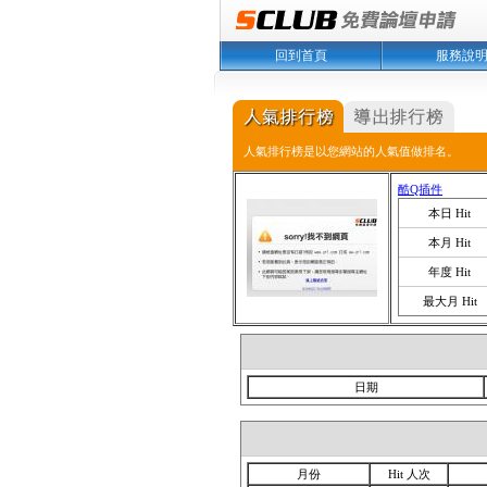
回到首頁
服務說
人氣排行榜是以您網站的人氣值做排名。
酷Q插件
本日 Hit
本月 Hit
年度 Hit
最大月 Hit
日期
月份
Hit 人次