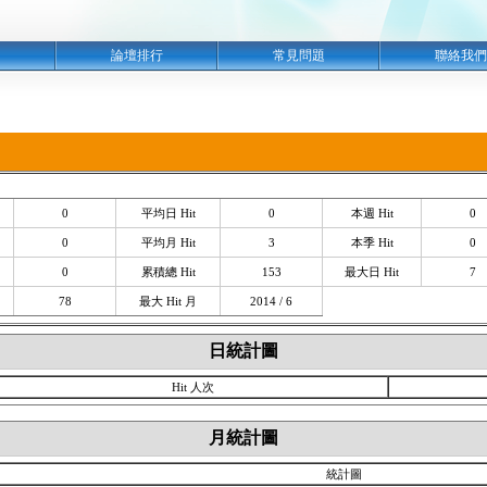
明
論壇排行
常見問題
聯絡我們
0
平均日 Hit
0
本週 Hit
0
0
平均月 Hit
3
本季 Hit
0
0
累積總 Hit
153
最大日 Hit
7
78
最大 Hit 月
2014 / 6
日統計圖
Hit 人次
月統計圖
統計圖